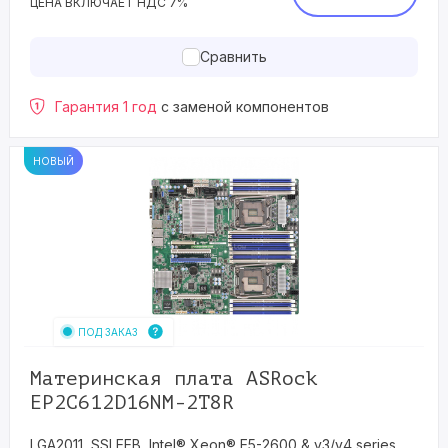
ЦЕНА ВКЛЮЧАЕТ НДС 7%
Сравнить
Гарантия 1 год
с заменой компонентов
НОВЫЙ
ПОД ЗАКАЗ
Материнская плата ASRock
EP2C612D16NM-2T8R
LGA2011, SSI EEB, Intel® Xeon® E5-2600 & v3/v4 series