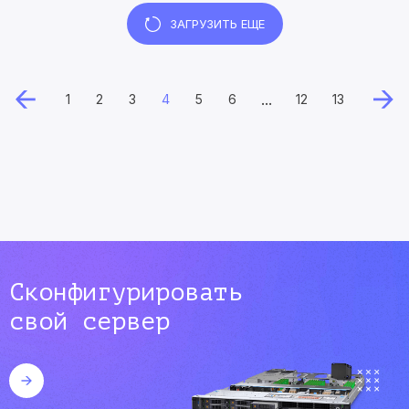
ЗАГРУЗИТЬ ЕЩЕ
...
1
2
3
4
5
6
12
13
Сконфигурировать
свой сервер