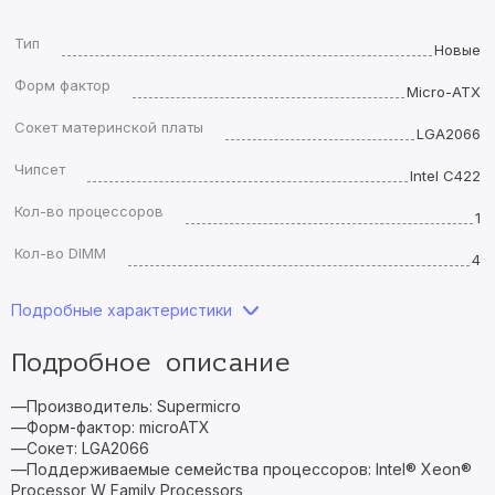
Тип
Новые
Форм фактор
Micro-ATX
Сокет материнской платы
LGA2066
Чипсет
Intel C422
Кол-во процессоров
1
Кол-во DIMM
4
Подробные характеристики
Подробное описание
—Производитель: Supermicro
—Форм-фактор: microATX
—Сокет: LGA2066
—Поддерживаемые семейства процессоров: Intel® Xeon®
Processor W Family Processors