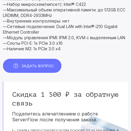
—Набор микросхем(чипсет): Intel® C422
—Максимальный объем оперативной памяти: до 512GB ECC
LRDIMM, DDR4-2933MHz
—Внутренние контроллеры: нет
—Сетевые подключения: Dual LAN with Intel® i210 Gigabit
Ethernet Controller
—Модуль управления IPMI: IPMI 2.0, KVM с выделенным LAN
—Слоты PCI-E: 1x PCIe 3.0 x16
—Наличие M2: 1x PCIe 3.0 x4
ЗАДАТЬ ВОПРОС
Скидка 1 500 ₽ за обратную
связь
Поделитесь впечатлением о работе
ServerFlow после получения заказа.
* - СКИДКА ПРЕДОСТАВЛЯЕТСЯ ПРИ ПОКУПКЕ ОТ 30 000 РУБЛЕЙ, В