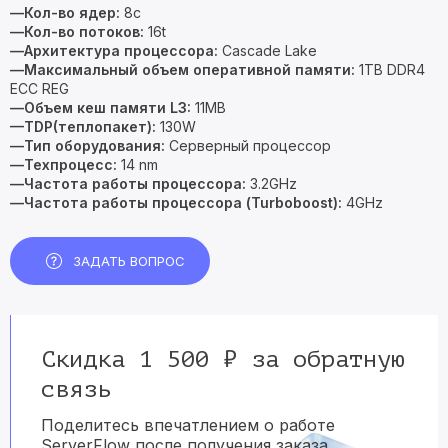
—Кол-во ядер:
8c
—Кол-во потоков:
16t
—Архитектура процессора:
Cascade Lake
—Максимальный объем оперативной памяти:
1TB DDR4
ECC REG
—Объем кеш памяти L3:
11MB
—TDP(теплопакет):
130W
—Тип оборудования:
Серверный процессор
—Техпроцесс:
14 nm
—Частота работы процессора:
3.2GHz
—Частота работы процессора (Turboboost):
4GHz
ЗАДАТЬ ВОПРОС
Скидка 1 500 ₽ за обратную
связь
Поделитесь впечатлением о работе
ServerFlow после получения заказа.