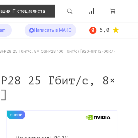
ация IT-специалиста
5,0
ram
Написать в МАКС
FP28 25 Гбит/с, 8× QSFP28 100 Гбит/с) [920-9N112-00R7-
FP28 25 Гбит/с, 8×
1]
НОВЫЙ