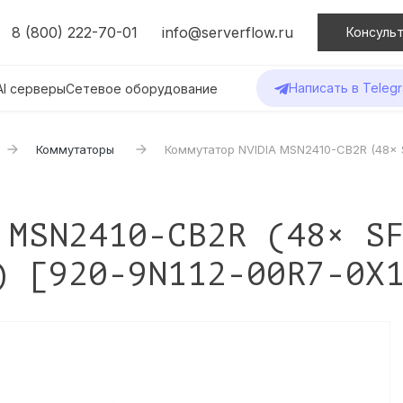
8 (800) 222-70-01
info@serverflow.ru
Консульт
Написать в Teleg
AI серверы
Сетевое оборудование
Коммутаторы
Коммутатор NVIDIA MSN2410-CB2R (48× S
 MSN2410-CB2R (48× S
) [920-9N112-00R7-0X