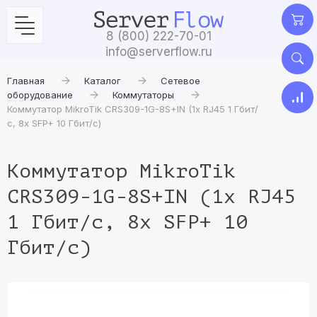
8 (800) 222-70-01
info@serverflow.ru
Главная
Каталог
Сетевое
оборудование
Коммутаторы
Коммутатор MikroTik CRS309-1G-8S+IN (1x RJ45 1 Гбит/
с, 8x SFP+ 10 Гбит/с)
Коммутатор MikroTik
CRS309-1G-8S+IN (1x RJ45
1 Гбит/с, 8x SFP+ 10
Гбит/с)