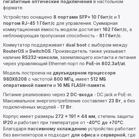
гигабитные оптические подключения
в настольном
формате.
Устройство оснащено
8 портами SFP+ 10 Гбит/с
и
1
портом RJ-45 1 Гбит/с
для управления. Суммарная
коммутационная ёмкость модели достигает
162 Гбит/с
, а
неблокирующая пропускная способность -
81 Гбит/с
.
Коммутатор поддерживает
dual boot
с выбором между
RouterOS
и
SwitchOS
. Производитель также указывает
наличие
RS232-консоли
, заземляющего контакта и питания
через управляющий Ethernet-порт по
PoE-in 802.3af/at
.
Модель построена на
двухъядерном процессоре
98DX8208
с частотой
800 МГц
, имеет
512 МБ
оперативной памяти
и
16 МБ FLASH-памяти
.
Питание реализовано через
2 DC-входа
- DC jack и PoE-in.
Максимальное энергопотребление составляет
23 Вт
, а без
подключённых модулей -
17 Вт
.
Корпус имеет размеры
272 × 191 × 44 мм
, степень защиты
IP20
и работает при температуре от
-40°C до +70°C
.
Благодаря
пассивному охлаждению
устройство работает
без вентиляторов и подходит
для офиса
и
серверной
, где