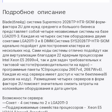
Подробное описание
Blade(блейд) система Supermicro 2028TP-HTR-SIOM форм-
фактора 2U для нужд среднего и большого бизнеса
представляет собой четыре независимые системы на базе
LGA2011-3. Каждая из четырех систем оборудована двумя
сокетами LGA2011-3 и 8 DIMM.Система SYS2028TP-HTR-SIOM
идеально подойдет для построения кластера из
нескольких нод. Сами ноды системы отлично подойдут как
для виртуализации благодаря 22 ядерным процессорам
Intel Xeon E5 2699v4, так и для задач требовательных к
тактовой частоте(производительности на ядро) –
программные пакеты 1C(процессоры 2667v4, 2687Wv4).
Каждая из нод сервера имеет доступ к части бекплеина(6
дисков на ноду). Размещение четырех серверов в форм
факторе 2U поможет значительно снизить затраты на
колокейшен оборудования в дата центре.
Возможности сервера:
—Сокет - 4 системы по 2 х LGA2011-3
—Поддерживаемые семейства процессоров - Xeon E5