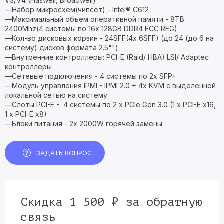
V3/V4 (Haswell, Broadwell)
—Набор микросхем(чипсет) - Intel® C612
—Максимальный объем оперативной памяти - 8TB
2400Mhz(4 системы по 16x 128GB DDR4 ECC REG)
—Кол-во дисковых корзин - 24SFF(4х 6SFF) (до 24 (до 6 на
систему) дисков формата 2.5"")
—Внутренние контроллеры: PCI-E (Raid/ HBA) LSI/ Adaptec
контроллеры
—Сетевые подключения - 4 системы по 2x SFP+
—Модуль управления IPMI - IPMI 2.0 + 4x KVM с выделенной
локальной сетью на систему
—Слоты PCI-E - 4 системы по 2 x PCIe Gen 3.0 (1 x PCI-E x16,
1 x PCI-E x8)
—Блоки питания - 2x 2000W горячей замены
ЗАДАТЬ ВОПРОС
Скидка 1 500 ₽ за обратную
связь