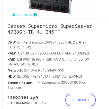
ПОД ЗАКАЗ
Сервер Supermicro SuperServer
4028GR-TR 4U 24SFF
CPU:
2x Intel Xeon E5 2699v4 (22c/44t, 2.2GHz-
3.6GHz, 145W)
RAM:
1024GB(32x 32GB DDR4 ECC REG 2400Mhz)
RAID:
LSI 9361-8i 1GB + BBU RAID 0, 1, 5, 10, 50, 60
SATA3, SAS 12GB/s
Network:
2x 1Gbe RJ45 Intel® i350
HDD:
12x SSD Intel S4510 1TB(SATA3, 3DWPD)
Блоки питания:
4x Supermicro 2000W 80 Plus
Titanium
1393200
руб.
В КОРЗИНУ
ЦЕНА ВКЛЮЧАЕТ НДС 7%