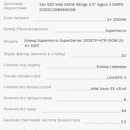
Дисковая
24x SSD Intel S4510 960gb 2.5" 6gb/s 3 DWPD
подсистема
(SSDSC2KB9660G8)
Блок питания
2x 2000W
Бренд (Производитель)
Supermicro
Блеид Supermicro SuperServer 2028TP-HTR-SIOM 2U
Модель
4x 6SFF
Форм-фактор (монтаж в стойку)
2U
Сервер под задачу
Блеид серверы
Гнездо процессора
LGA2011-3
Семейство процессоров
Intel Xeon E5 v3/v4
Количество процессоров
8
Количество ядер
64
Базовая (тактовая) частота процессора
3.2