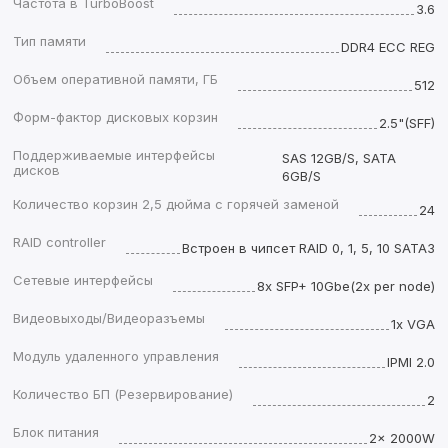
Частота в TurboBoost
3.6
Тип памяти
DDR4 ECC REG
Объем оперативной памяти, ГБ
512
Форм-фактор дисковых корзин
2.5"(SFF)
Поддерживаемые интерфейсы
SAS 12GB/S, SATA
дисков
6GB/S
Количество корзин 2,5 дюйма с горячей заменой
24
RAID controller
Встроен в чипсет RAID 0, 1, 5, 10 SATA3
Сетевые интерфейсы
8x SFP+ 10Gbe(2x per node)
Видеовыходы/Видеоразъемы
1x VGA
Модуль удаленного управления
IPMI 2.0
Количество БП (Резервирование)
2
Блок питания
2x 2000W