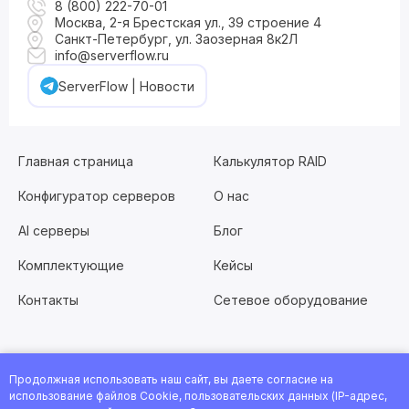
8 (800) 222-70-01
Москва, 2-я Брестская ул., 39 строение 4
Санкт-Петербург, ул. Заозерная 8к2Л
info@serverflow.ru
ServerFlow | Новости
Главная страница
Калькулятор RAID
Конфигуратор серверов
О нас
AI серверы
Блог
Комплектующие
Кейсы
Контакты
Сетевое оборудование
Продолжная использовать наш сайт, вы даете согласие на
Хотите работать с нами?
Заполните анкету
или
использование файлов Cookie, пользовательских данных (IP-адрес,
посмотрите все вакансии