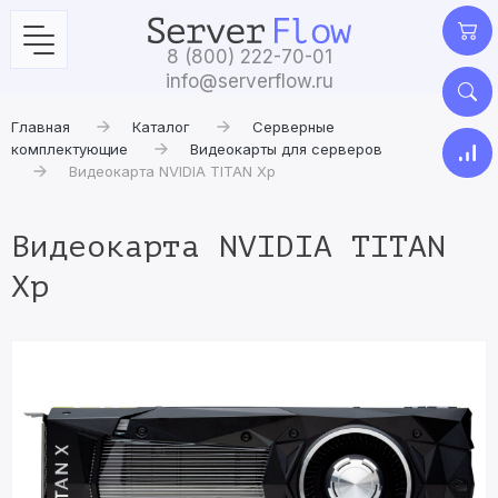
8 (800) 222-70-01
info@serverflow.ru
Главная
Каталог
Серверные
комплектующие
Видеокарты для серверов
Видеокарта NVIDIA TITAN Xp
Видеокарта NVIDIA TITAN
Xp