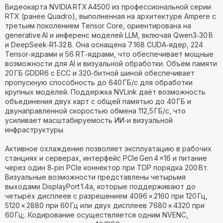
Видеокарта NVIDIA RTX A4500 из профессиональной серии
RTX (ранее Quadro), выполненная на архитектуре Ampere с
третьим поколением Tensor Core, ориентирована на
generative AI и инференс моделей LLM, включая Qwen3‑30 B
и DeepSeek‑R1‑32 B. Она оснащена 7 168 CUDA‑ядер, 224
Tensor‑ядрами и 56 RT‑ядрами, что обеспечивает мощные
возможности для AI и визуальной обработки. Объём памяти
20 ГБ GDDR6 с ECC и 320‑битной шиной обеспечивает
пропускную способность до 640 ГБ/с для обработки
крупных моделей. Поддержка NVLink даёт возможность
объединения двух карт с общей памятью до 40 ГБ и
двунаправленной скоростью обмена 112,5 ГБ/с, что
усиливает масштабируемость ИИ‑и визуальной
инфраструктуры.
Активное охлаждение позволяет эксплуатацию в рабочих
станциях и серверах, интерфейс PCIe Gen 4 ×16 и питание
через один 8‑pin PCIe коннектор при TDP порядка 200 Вт.
Визуальные возможности представлены четырьмя
выходами DisplayPort 1.4a, которые поддерживают до
четырёх дисплеев с разрешением 4096 × 2160 при 120 Гц,
5120 × 2880 при 60 Гц или двух дисплеев 7680 × 4320 при
60 Гц;. Кодирование осуществляется одним NVENC,