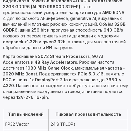
Видеокарта PowerColor Radeon AI PRO R9600D Passive
32GB GDDR6 [AI PRO R9600D 32G-P]
- это
профессиональный ускоритель на архитектуре
AMD RDNA
4
для локального AI-инференса, generative AI, визуальных
вычислений и плотных рабочих конфигураций. Объём
32GB
GDDR6
, шина
256 bit
и пропускная способность
640 GB/s
позволяют рассматривать карту для задач с моделями
deepseek-r1:32b
и
qwen3:32b
, а также для многопоточной
обработки данных и ИИ-нагрузок.
Карта оснащена
3072 Stream Processors
,
96 AI
Accelerators
и
48 Ray Accelerators
. Рабочая частота
достигает
1080 MHz Game Clock
, максимальная частота -
2020 MHz Boost
. Поддерживаются
PCIe 5.0 x16
, память с
ECC в Linux
,
1x DisplayPort 2.1a
и разрешение до
7680 ×
4320
. Пассивное охлаждение требует установки в систему
с направленным воздушным потоком, а питание подаётся
через
12V-2x6 16-pin
.
Тип вычислений
Пиковая производительность
FP32 Vector
24.8 TFLOPs