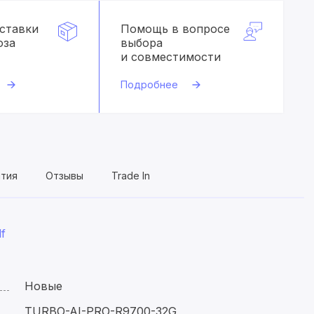
оставки
Помощь в вопросе
оза
выбора
и совместимости
Подробнее
нтия
Отзывы
Trade In
f
Новые
TURBO-AI-PRO-R9700-32G