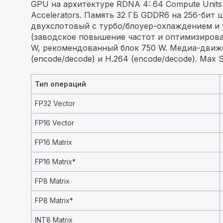
GPU на архитектуре RDNA 4: 64 Compute Units (
Accelerators. Память 32 ГБ GDDR6 на 256-бит 
двухслотовый с турбо/блоуер-охлаждением и
(заводское повышение частот и оптимизирова
W, рекомендованный блок 750 W. Медиа-движо
(encode/decode) и H.264 (encode/decode). Max Si
Тип операций
FP32 Vector
FP16 Vector
FP16 Matrix
FP16 Matrix*
FP8 Matrix
FP8 Matrix*
INT8 Matrix