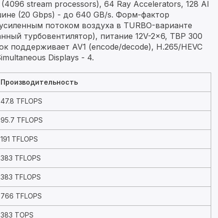
4096 stream processors), 64 Ray Accelerators, 128 AI
шине (20 Gbps) - до 640 GB/s. Форм-фактор
 усиленным потоком воздуха в TURBO-варианте
нный турбовентилятор), питание 12V-2×6, TBP 300
к поддерживает AV1 (encode/decode), H.265/HEVC
multaneous Displays - 4.
Производительность
47.8 TFLOPS
95.7 TFLOPS
191 TFLOPS
383 TFLOPS
383 TFLOPS
766 TFLOPS
383 TOPS