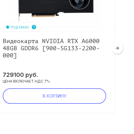
ПОД ЗАКАЗ
Видеокарта NVIDIA RTX A6000
Ви
48GB GDDR6 [900-5G133-2200-
P1
000]
25
729100
руб.
32
ЦЕНА ВКЛЮЧАЕТ НДС 7%
ЦЕНА
В КОРЗИНУ