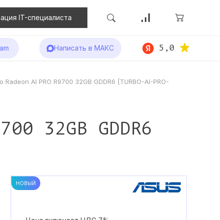
ация IT-специалиста
5,0
ram
Написать в МАКС
o Radeon AI PRO R9700 32GB GDDR6 [TURBO-AI-PRO-
9700 32GB GDDR6
НОВЫЙ