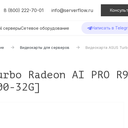
8 (800) 222-70-01
info@serverflow.ru
Консульт
Написать в Teleg
AI серверы
Сетевое оборудование
ие
Видеокарты для серверов
Видеокарта ASUS Turb
urbo Radeon AI PRO R
00-32G]