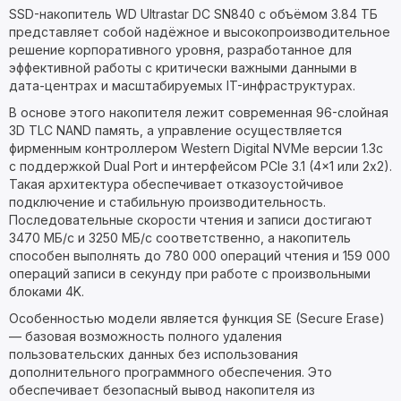
SSD-накопитель WD Ultrastar DC SN840 с объёмом 3.84 ТБ
представляет собой надёжное и высокопроизводительное
решение корпоративного уровня, разработанное для
эффективной работы с критически важными данными в
дата-центрах и масштабируемых IT-инфраструктурах.
В основе этого накопителя лежит современная 96-слойная
3D TLC NAND память, а управление осуществляется
фирменным контроллером Western Digital NVMe версии 1.3c
с поддержкой Dual Port и интерфейсом PCIe 3.1 (4x1 или 2x2).
Такая архитектура обеспечивает отказоустойчивое
подключение и стабильную производительность.
Последовательные скорости чтения и записи достигают
3470 МБ/с и 3250 МБ/с соответственно, а накопитель
способен выполнять до 780 000 операций чтения и 159 000
операций записи в секунду при работе с произвольными
блоками 4K.
Особенностью модели является функция SE (Secure Erase)
— базовая возможность полного удаления
пользовательских данных без использования
дополнительного программного обеспечения. Это
обеспечивает безопасный вывод накопителя из