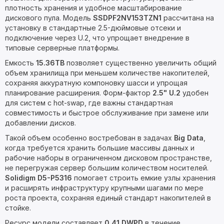
плотность хранения и удобное масштабирование
дискового пула. Модель
SSDPF2NV153TZN1
рассчитана на
установку в стандартные 2.5-дюймовые отсеки и
подключение через U.2, что упрощает внедрение в
типовые серверные платформы.
Емкость
15.36TB
позволяет существенно увеличить общий
объем хранилища при меньшем количестве накопителей,
сохраняя аккуратную компоновку шасси и упрощая
планирование расширения. Форм-фактор
2.5" U.2
удобен
для систем с hot-swap, где важны стандартная
совместимость и быстрое обслуживание при замене или
добавлении дисков.
Такой объем особенно востребован в задачах
Big Data
,
когда требуется хранить большие массивы данных и
рабочие наборы в ограниченном дисковом пространстве,
не перегружая сервер большим количеством носителей.
Solidigm D5-P5316
помогает строить емкие узлы хранения
и расширять инфраструктуру крупными шагами по мере
роста проекта, сохраняя единый стандарт накопителей в
стойке.
Ресурс модели составляет
0.41 DWPD
в течение