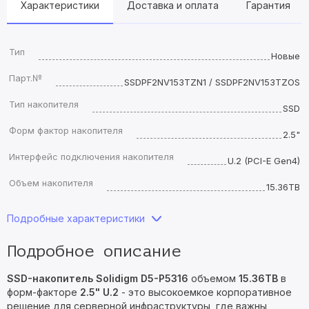
Характеристики
Доставка и оплата
Гарантия
Тип
Новые
Парт.№
SSDPF2NV153TZN1 / SSDPF2NV153TZOS
Тип накопителя
SSD
Форм фактор накопителя
2.5"
Интерфейс подключения накопителя
U.2 (PCI-E Gen4)
Объем накопителя
15.36TB
Подробные характеристики
Подробное описание
SSD-накопитель Solidigm D5-P5316
объемом
15.36TB
в
форм-факторе
2.5" U.2
- это высокоемкое корпоративное
решение для серверной инфраструктуры, где важны