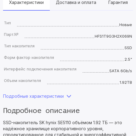
Характеристики
Доставка и оплата
Гарантия
Тип
Новые
Парт.№
HFS1T9G3H2X069N
Тип накопителя
SSD
Форм фактор накопителя
2.5"
Интерфейс подключения накопителя
SATA 6Gb/s
Объем накопителя
1.92TB
Подробные характеристики
Подробное описание
SSD-накопитель SK hynix SE5110 объёмом 1.92 ТБ — это
надёжное хранилище корпоративного уровня,
спроектированное для стабильной и энергоэффективной