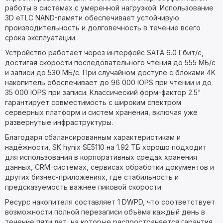
работы в системах с умеренной нагрузкой. Использование
3D eTLC NAND-памяти обеспечивает устойчивую
производительность и долговечность в течение всего
срока эксплуатации.
Устройство работает через интерфейс SATA 6.0 Гбит/с,
достигая скорости последовательного чтения до 555 МБ/с
и записи до 530 МБ/с. При случайном доступе с блоками 4K
накопитель обеспечивает до 96 000 IOPS при чтении и до
35 000 IOPS при записи. Классический форм-фактор 2.5"
гарантирует совместимость с широким спектром
серверных платформ и систем хранения, включая уже
развернутые инфраструктуры.
Благодаря сбалансированным характеристикам и
надёжности, SK hynix SE5110 на 1.92 ТБ хорошо подходит
для использования в корпоративных средах хранения
данных, CRM-системах, сервисах обработки документов и
других бизнес-приложениях, где стабильность и
предсказуемость важнее пиковой скорости.
Ресурс накопителя составляет 1 DWPD, что соответствует
возможности полной перезаписи объёма каждый день в
течение пяти лет, на которые распространяется гарантия