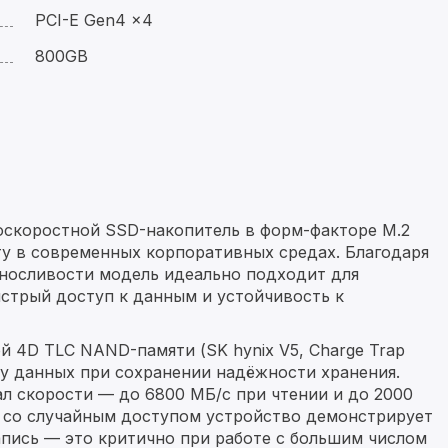
PCI-E Gen4 x4
800GB
оскоростной SSD-накопитель в форм-факторе M.2
у в современных корпоративных средах. Благодаря
носливости модель идеально подходит для
стрый доступ к данным и устойчивость к
й 4D TLC NAND-памяти (SK hynix V5, Charge Trap
ку данных при сохранении надёжности хранения.
л скорости — до 6800 МБ/с при чтении и до 2000
х со случайным доступом устройство демонстрирует
запись — это критично при работе с большим числом