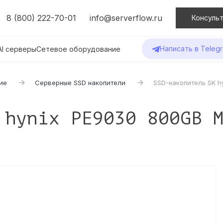
8 (800) 222-70-01
info@serverflow.ru
Консульт
Написать в Teleg
AI серверы
Сетевое оборудование
ие
Серверные SSD накопители
SSD-накопитель SK h
 hynix PE9030 800GB 