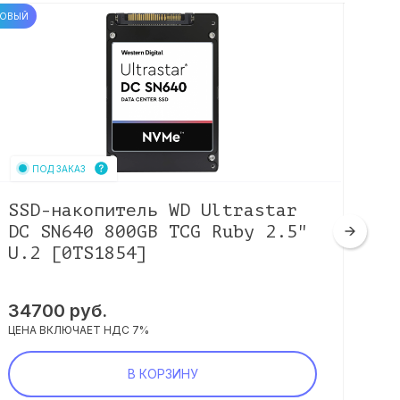
ОВЫЙ
НОВЫЙ
ПОД ЗАКАЗ
SSD-накопитель WD Ultrastar
SS
DC SN640 800GB TCG Ruby 2.5"
ES
U.2 [0TS1854]
[H
34700
руб.
98
ЦЕНА ВКЛЮЧАЕТ НДС 7%
ЦЕНА
В КОРЗИНУ