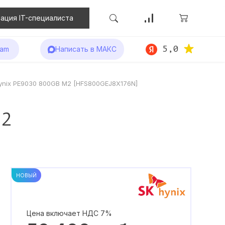
ация IT-специалиста
5,0
ram
Написать в МАКС
ynix PE9030 800GB M2 [HFS800GEJ8X176N]
M2
НОВЫЙ
Цена включает НДС 7%