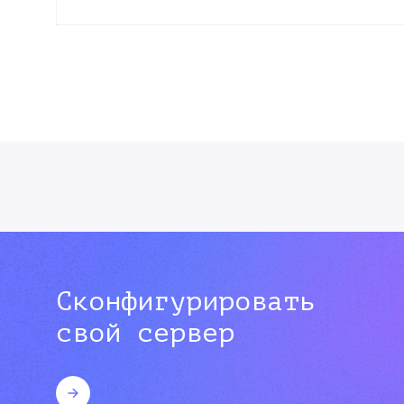
Сконфигурировать
свой сервер