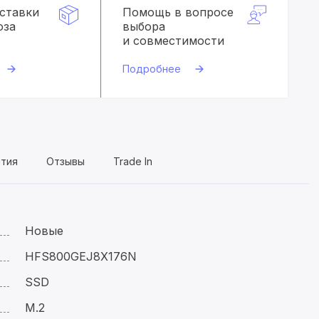
оставки
Помощь в вопросе
оза
выбора
и совместимости
Подробнее
нтия
Отзывы
Trade In
Новые
HFS800GEJ8X176N
SSD
M.2