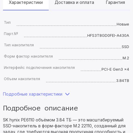
Характеристики
Доставка и оплата
Гарантия
Тип
Новые
Парт.№
HFS3T8GD0FEI-A430A
Тип накопителя
SSD
Форм фактор накопителя
M.2
Интерфейс подключения накопителя
PCI-E Gen3 x4
Объем накопителя
3.84TB
Подробные характеристики
Подробное описание
SK hynix PE6110 объёмом 3.84 ТБ — это масштабируемый
SSD-накопитель в форм-факторе M.2 22110, созданный для
задач, где требуются высокая пропускная способность и