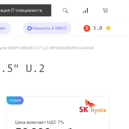
ация IT-специалиста
5,0
ram
Написать в МАКС
ynix PE6011 960GB 2.5" U.2 [HFS960GDUFEH-A430A]
2.5" U.2
НОВЫЙ
Цена включает НДС 7%