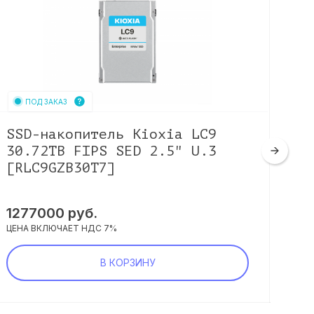
ПОД ЗАКАЗ
SSD-накопитель Kioxia LC9
SS
30.72TB FIPS SED 2.5" U.3
1.
[RLC9GZB30T7]
[K
1277000
руб.
13
ЦЕНА ВКЛЮЧАЕТ НДС 7%
ЦЕНА
В КОРЗИНУ