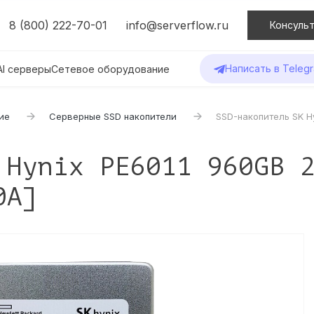
8 (800) 222-70-01
info@serverflow.ru
Консульт
Написать в Teleg
AI серверы
Сетевое оборудование
ие
Серверные SSD накопители
SSD-накопитель SK H
 Hynix PE6011 960GB 
0A]