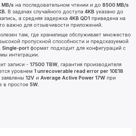
 MB/s
на последовательном чтении и до
8500 MB/s
KB
. В задачах случайного доступа
4KB
указано до
запись, а средняя задержка
4KB QD1
приведена на
что важно для отзывчивости приложений.
полезен там, где хранилище обслуживает множество
 высокой пропускной способности и предсказуемой
.
Single-port
формат подходит для конфигураций с
мы интеграции.
ит записи -
17500 TBW
, гарантия производителя
уется уровнем
1 unrecoverable read error per 10E18
ю заявлены
12V
и
Average Active Power 17W
при
е в простое
5W
.