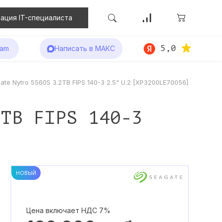
ация IT-специалиста
5,0
ram
Написать в МАКС
te Nytro 5560S 3.2TB FIPS 140-3 2.5" U.2 [XP3200LE70056]
2TB FIPS 140-3
НОВЫЙ
Цена включает НДС 7%