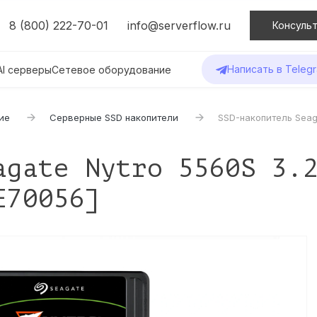
8 (800) 222-70-01
info@serverflow.ru
Консульт
Написать в Teleg
AI серверы
Сетевое оборудование
ие
Серверные SSD накопители
SSD-накопитель Seaga
agate Nytro 5560S 3.
E70056]