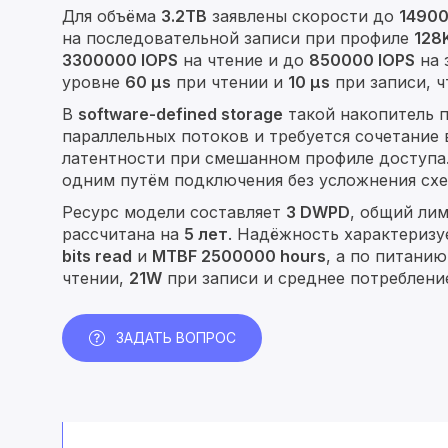
Для объёма
3.2TB
заявлены скорости до
14900
на последовательной записи при профиле
128
3300000 IOPS
на чтение и до
850000 IOPS
на 
уровне
60 µs
при чтении и
10 µs
при записи, 
В
software-defined storage
такой накопитель 
параллельных потоков и требуется сочетание
латентности при смешанном профиле доступа
одним путём подключения без усложнения схе
Ресурс модели составляет
3 DWPD
, общий лим
рассчитана на
5 лет
. Надёжность характериз
bits read
и
MTBF 2500000 hours
, а по питани
чтении,
21W
при записи и среднее потреблени
ЗАДАТЬ ВОПРОС