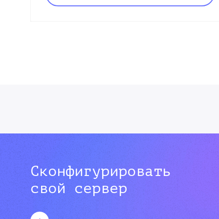
Сконфигурировать
свой сервер