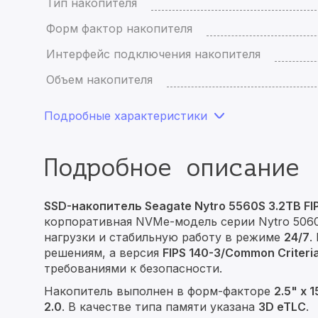
Тип накопителя
Форм фактор накопителя
Интерфейс подключения накопителя
Объем накопителя
Подробные характеристики
Подробное описание
SSD-накопитель Seagate Nytro 5560S 3.2TB FIP
корпоративная NVMe-модель серии Nytro 5060
нагрузки и стабильную работу в режиме
24/7
.
решениям, а версия
FIPS 140-3/Common Criteri
требованиями к безопасности.
Накопитель выполнен в форм-факторе
2.5" x 
2.0
. В качестве типа памяти указана
3D eTLC
.