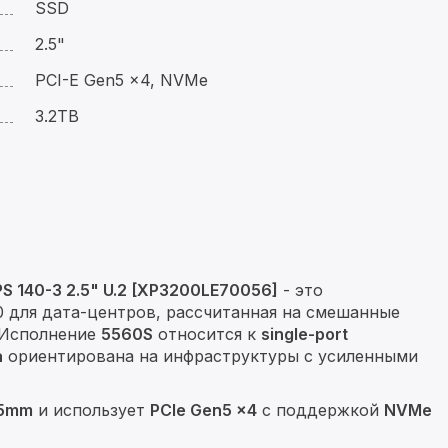
SSD
2.5"
PCI-E Gen5 x4, NVMe
3.2TB
S 140-3 2.5" U.2 [XP3200LE70056]
- это
 для дата-центров, рассчитанная на смешанные
 Исполнение
5560S
относится к
single-port
a
ориентирована на инфраструктуры с усиленными
15mm
и использует
PCIe Gen5 x4
с поддержкой
NVMe