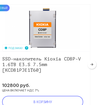
ОВЫЙ
НОВЫЙ
ПОД ЗАКАЗ
SSD-накопитель Kioxia CD8P-V
SS
1.6TB E3.S 7.5mm
12
[KCD81PJE1T60]
[K
102800
руб.
59
ЦЕНА ВКЛЮЧАЕТ НДС 7%
ЦЕНА
В КОРЗИНУ