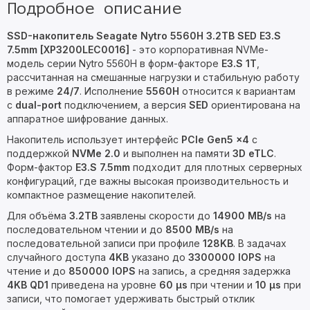
Подробное описание
SSD-накопитель Seagate Nytro 5560H 3.2TB SED E3.S
7.5mm [XP3200LEC0016]
- это корпоративная NVMe-
модель серии Nytro 5560H в форм-факторе
E3.S 1T
,
рассчитанная на смешанные нагрузки и стабильную работу
в режиме
24/7
. Исполнение
5560H
относится к вариантам
с
dual-port
подключением, а версия
SED
ориентирована на
аппаратное шифрование данных.
Накопитель использует интерфейс
PCIe Gen5 x4
с
поддержкой
NVMe 2.0
и выполнен на памяти
3D eTLC
.
Форм-фактор
E3.S 7.5mm
подходит для плотных серверных
конфигураций, где важны высокая производительность и
компактное размещение накопителей.
Для объёма
3.2TB
заявлены скорости до
14900 MB/s
на
последовательном чтении и до
8500 MB/s
на
последовательной записи при профиле
128KB
. В задачах
случайного доступа
4KB
указано до
3300000 IOPS
на
чтение и до
850000 IOPS
на запись, а средняя задержка
4KB QD1
приведена на уровне
60 µs
при чтении и
10 µs
при
записи, что помогает удерживать быстрый отклик