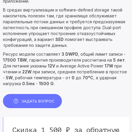
приложений.
В средах виртуализации и software-defined storage такой
накопитель полезен там, где хранилище обслуживает
параллельные потоки данных и требуется предсказуемая
латентность при смешанном профиле доступа. Dual-port
исполнение упрощает построение отказоустойчивых
конфигураций, а вариант
SED
помогает выстраивать
требования по защите данных.
Ресурс модели составляет
3 DWPD
, общий лимит записи -
17500 TBW
, гарантия производителя рассчитана на
5 лет
.
Для питания указаны
12V
и Average Active Power
17W
при
чтении и
22W
при записи, среднее потребление в простое
-
5W
, рабочая температура - от
0
до
70°C
, а ударная
нагрузка
0.5ms
-
1500 G
.
ЗАДАТЬ ВОПРОС
Скидка 1 500 ₽ за обратную