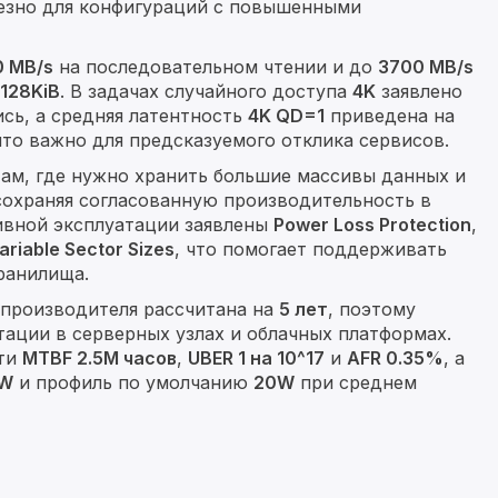
лезно для конфигураций с повышенными
 MB/s
на последовательном чтении и до
3700 MB/s
 128KiB
. В задачах случайного доступа
4K
заявлено
ись, а средняя латентность
4K QD=1
приведена на
что важно для предсказуемого отклика сервисов.
там, где нужно хранить большие массивы данных и
сохраняя согласованную производительность в
ивной эксплуатации заявлены
Power Loss Protection
,
ariable Sector Sizes
, что помогает поддерживать
ранилища.
я производителя рассчитана на
5 лет
, поэтому
тации в серверных узлах и облачных платформах.
сти
MTBF 2.5M часов
,
UBER 1 на 10^17
и
AFR 0.35%
, а
6W
и профиль по умолчанию
20W
при среднем