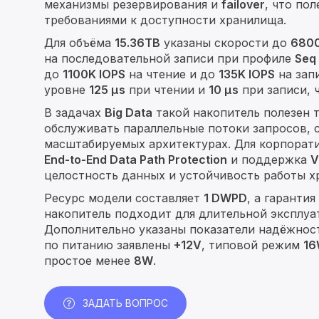
механизмы резервирования и
failover
, что по
требованиями к доступности хранилища.
Для объёма
15.36TB
указаны скорости до
6800
на последовательной записи при профиле
Seq
до
1100K IOPS
на чтение и до
135K IOPS
на зап
уровне
125 µs
при чтении и
10 µs
при записи, 
В задачах
Big Data
такой накопитель полезен 
обслуживать параллельные потоки запросов, 
масштабируемых архитектурах. Для корпорат
End-to-End Data Path Protection
и поддержка
V
целостность данных и устойчивость работы х
Ресурс модели составляет
1 DWPD
, а гаранти
накопитель подходит для длительной эксплуа
Дополнительно указаны показатели надёжно
по питанию заявлены
+12V
, типовой режим
1
простое менее
8W
.
ЗАДАТЬ ВОПРОС