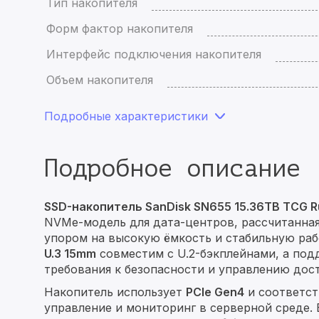
Тип накопителя
Форм фактор накопителя
Интерфейс подключения накопителя
Объем накопителя
Подробные характеристики
Подробное описание
SSD-накопитель SanDisk SN655 15.36TB TCG Ru
NVMe-модель для дата-центров, рассчитанна
упором на высокую ёмкость и стабильную раб
U.3 15mm
совместим с U.2-бэкплейнами, а по
требования к безопасности и управлению дос
Накопитель использует
PCIe Gen4
и соответс
управление и мониторинг в серверной среде.