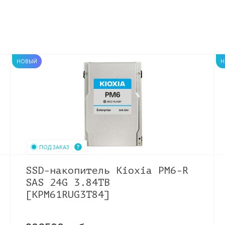
НОВЫЙ
Н
ПОД ЗАКАЗ
SSD-накопитель Kioxia PM6-R
SAS 24G 3.84TB
[KPM61RUG3T84]