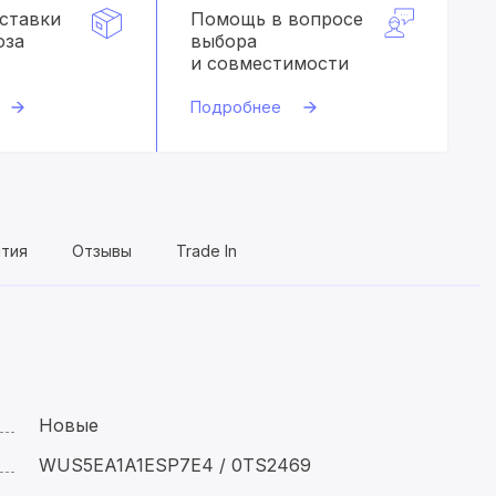
оставки
Помощь в вопросе
оза
выбора
и совместимости
Подробнее
нтия
Отзывы
Trade In
Новые
WUS5EA1A1ESP7E4 / 0TS2469