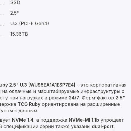
SSD
2.5"
U.3 (PCI-E Gen4)
15.36TB
by 2.5" U.3 [WUS5EA1A1ESP7E4]
- это корпоративная
я на облачные и масштабируемые инфраструктуры с
оту при нагрузках в режиме
24/7
. Форм-фактор
2.5"
ддержка
TCG Ruby
ориентирована на расширенные
тупом к данным.
твует
NVMe 1.4
, а поддержка
NVMe-MI 1.1b
упрощает
 В спецификации серии также указаны
dual-port
,