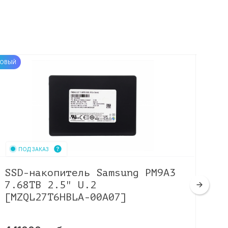
ОВЫЙ
НОВЫЙ
ПОД ЗАКАЗ
SSD-накопитель Samsung PM9A3
SS
7.68TB 2.5" U.2
33
[MZQL27T6HBLA-00A07]
[X