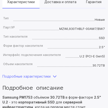
Характеристики
Доставка и оплата
Гарантия
Тип
Новые
Парт.№
MZWL930THBLF-00AW7/BW7
Тип накопителя
SSD
Форм фактор накопителя
2.5"
Интерфейс подключения накопителя
U.2 (PCI-E Gen5)
Объем накопителя
30.72TB
Подробные характеристики
Подробное описание
Samsung PM1753
объёмом
30.72TB
в форм-факторе
2.5"
U.2
- это
корпоративный SSD
для
серверной
инфраструктуры
, когда на первом месте стоит