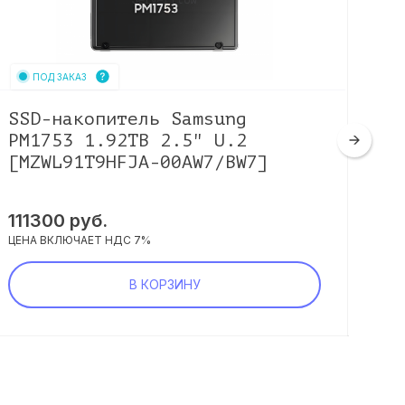
ПОД ЗАКАЗ
SSD-накопитель Samsung
SS
PM1753 1.92TB 2.5" U.2
IO
[MZWL91T9HFJA-00AW7/BW7]
[M
111300
руб.
10
ЦЕНА ВКЛЮЧАЕТ НДС 7%
ЦЕНА
В КОРЗИНУ