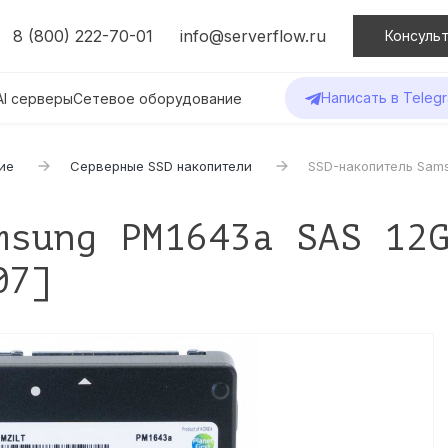
8 (800) 222-70-01
info@serverflow.ru
Консульт
Написать в Teleg
AI серверы
Сетевое оборудование
ие
Серверные SSD накопители
SSD-накопитель Sam
msung PM1643a SAS 12
07]