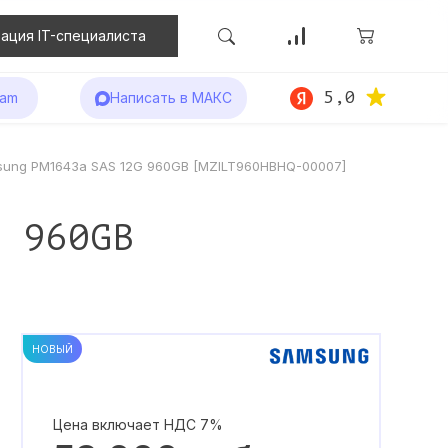
ация IT-специалиста
5,0
ram
Написать в МАКС
sung PM1643a SAS 12G 960GB [MZILT960HBHQ-00007]
G 960GB
НОВЫЙ
Цена включает НДС 7%