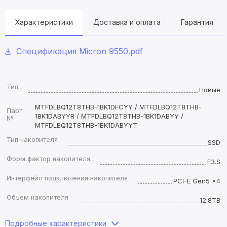
Характеристики
Доставка и оплата
Гарантия
Спецификация Micron 9550.pdf
Тип
Новые
MTFDLBQ12T8THB-1BK1DFCYY / MTFDLBQ12T8THB-
Парт.
1BK1DABYYR / MTFDLBQ12T8THB-1BK1DABYY /
№
MTFDLBQ12T8THB-1BK1DABYYT
Тип накопителя
SSD
Форм фактор накопителя
E3.S
Интерфейс подключения накопителя
PCI-E Gen5 x4
Объем накопителя
12.8TB
Подробные характеристики