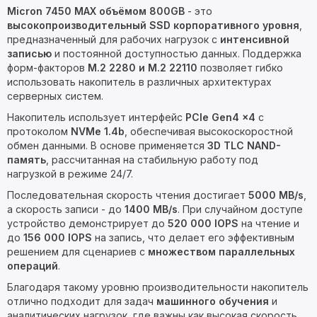
Micron 7450 MAX объёмом 800GB
- это
высокопроизводительный SSD корпоративного уровня
,
предназначенный для рабочих нагрузок с
интенсивной
записью
и постоянной доступностью данных. Поддержка
форм-факторов
M.2 2280 и M.2 22110
позволяет гибко
использовать накопитель в различных архитектурах
серверных систем.
Накопитель использует интерфейс
PCIe Gen4 x4
с
протоколом
NVMe 1.4b
, обеспечивая высокоскоростной
обмен данными. В основе применяется
3D TLC NAND-
память
, рассчитанная на стабильную работу под
нагрузкой в режиме 24/7.
Последовательная скорость чтения достигает
5000 MB/s
,
а скорость записи - до
1400 MB/s
. При случайном доступе
устройство демонстрирует до
520 000 IOPS
на чтение и
до
156 000 IOPS
на запись, что делает его эффективным
решением для сценариев с
множеством параллельных
операций
.
Благодаря такому уровню производительности накопитель
отлично подходит для задач
машинного обучения
и
аналитических нагрузок, где важны как высокая скорость