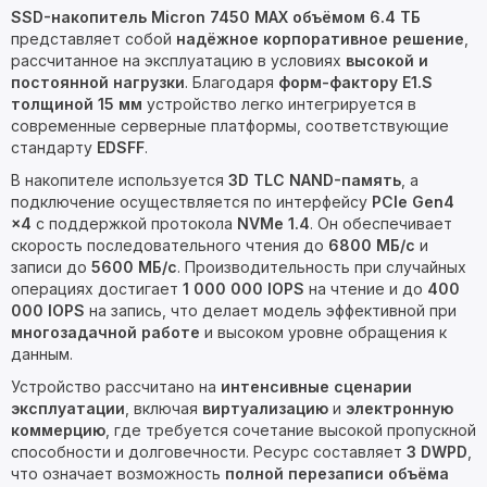
SSD-накопитель Micron 7450 MAX объёмом 6.4 ТБ
представляет собой
надёжное корпоративное решение
,
рассчитанное на эксплуатацию в условиях
высокой и
постоянной нагрузки
. Благодаря
форм-фактору E1.S
толщиной 15 мм
устройство легко интегрируется в
современные серверные платформы, соответствующие
стандарту
EDSFF
.
В накопителе используется
3D TLC NAND-память
, а
подключение осуществляется по интерфейсу
PCIe Gen4
×4
с поддержкой протокола
NVMe 1.4
. Он обеспечивает
скорость последовательного чтения до
6800 МБ/с
и
записи до
5600 МБ/с
. Производительность при случайных
операциях достигает
1 000 000 IOPS
на чтение и до
400
000 IOPS
на запись, что делает модель эффективной при
многозадачной работе
и высоком уровне обращения к
данным.
Устройство рассчитано на
интенсивные сценарии
эксплуатации
, включая
виртуализацию
и
электронную
коммерцию
, где требуется сочетание высокой пропускной
способности и долговечности. Ресурс составляет
3 DWPD
,
что означает возможность
полной перезаписи объёма