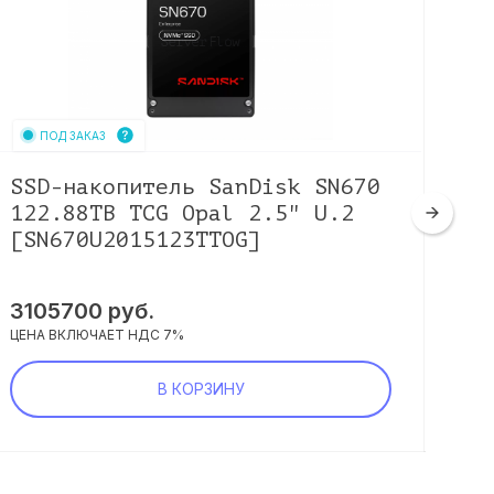
ПОД ЗАКАЗ
SSD-накопитель SanDisk SN670
SS
122.88TB TCG Opal 2.5" U.2
53
[SN670U2015123TTOG]
[X
3105700
руб.
13
ЦЕНА ВКЛЮЧАЕТ НДС 7%
ЦЕНА
В КОРЗИНУ