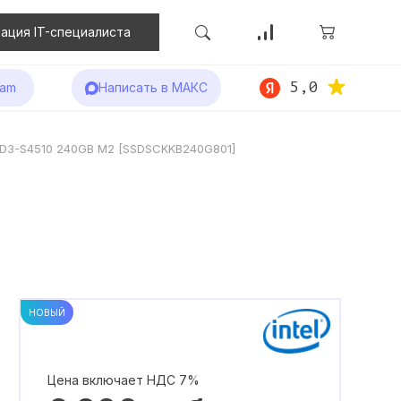
ация IT-специалиста
5,0
ram
Написать в МАКС
l D3-S4510 240GB M2 [SSDSCKKB240G801]
2
НОВЫЙ
Цена включает НДС 7%