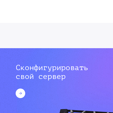
Сконфигурировать
свой сервер