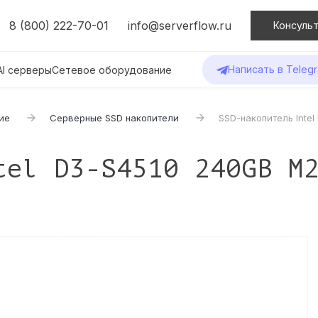
8 (800) 222-70-01
info@serverflow.ru
Консульт
Написать в Teleg
AI серверы
Сетевое оборудование
ие
Серверные SSD накопители
SSD-накопитель Inte
tel D3-S4510 240GB M