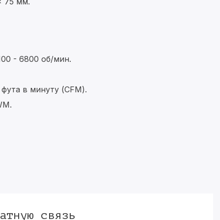
 75 мм.
00 - 6800 об/мин.
 фута в минуту (CFM).
WM.
атную связь