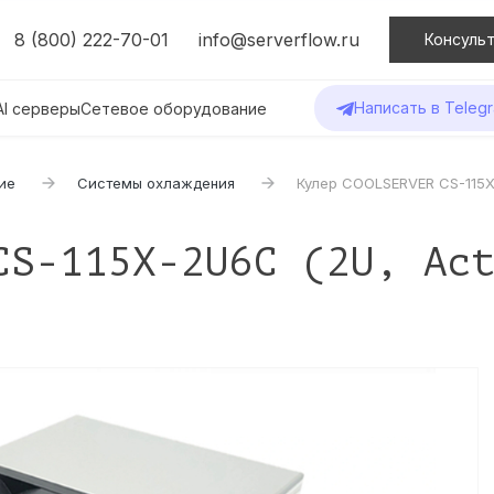
8 (800) 222-70-01
info@serverflow.ru
Консульт
Написать в Teleg
AI серверы
Сетевое оборудование
ие
Системы охлаждения
Кулер COOLSERVER CS-115X-
CS-115X-2U6C (2U, Ac