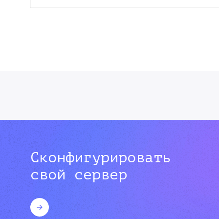
Сконфигурировать
свой сервер