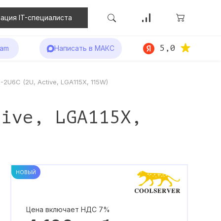
ация IT-специалиста
5,0
ram
Написать в МАКС
2U6C (2U, Active, LGA115X, 115W)
tive, LGA115X,
НОВЫЙ
Цена включает НДС 7%