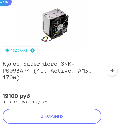
ОВЫЙ
НОВЫЙ
ПОД ЗАКАЗ
Кулер Supermicro SNK-
Ку
P0093AP4 (4U, Active, AM5,
2U
170W)
Sq
19100
руб.
35
ЦЕНА ВКЛЮЧАЕТ НДС 7%
ЦЕНА
В КОРЗИНУ