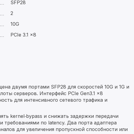
SFP28
2
10G
PCIe 3.1 x8
ащена двумя портами SFP28 для скоростей 10G и 1G и
лоты серверов. Интерфейс PCIe Gen3.1 x8
ость для интенсивного сетевого трафика и
нять kernel‑bypass и снижать задержки передачи
 требованиями по latency. Два порта адаптера
налов для увеличения пропускной способности или