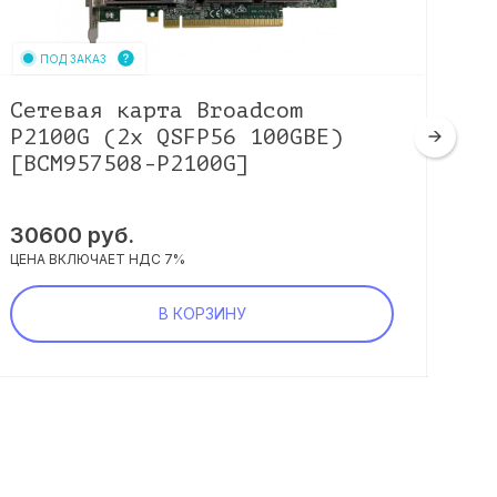
ПОД ЗАКАЗ
Сетевая карта Broadcom
Се
P2100G (2x QSFP56 100GBE)
MC
[BCM957508-P2100G]
10
30600
руб.
14
ЦЕНА ВКЛЮЧАЕТ НДС 7%
ЦЕНА
В КОРЗИНУ