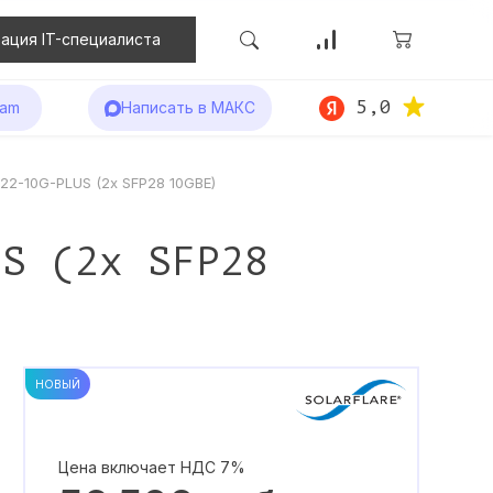
ация IT-специалиста
5,0
ram
Написать в МАКС
522-10G-PLUS (2x SFP28 10GBE)
US (2x SFP28
НОВЫЙ
Цена включает НДС 7%