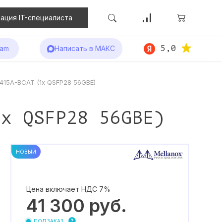
ация IT-специалиста
5,0
ram
Написать в МАКС
415A-BCAT (1x QSFP28 56GBE)
1x QSFP28 56GBE)
НОВЫЙ
Цена включает НДС 7%
41 300
руб.
ПОД ЗАКАЗ