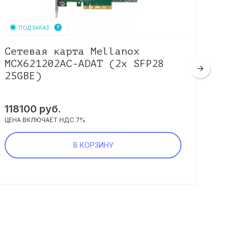
ПОД ЗАКАЗ
Сетевая карта Mellanox
Се
MCX621202AC-ADAT (2x SFP28
LR
25GBE)
29
118100
руб.
ЦЕНА
ЦЕНА ВКЛЮЧАЕТ НДС 7%
В КОРЗИНУ