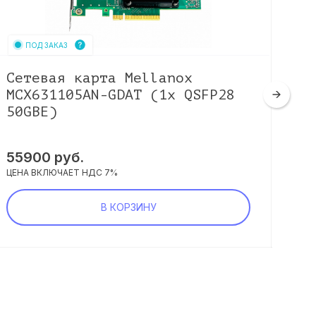
ПОД ЗАКАЗ
Сетевая карта Mellanox
Се
MCX631105AN-GDAT (1x QSFP28
(1
50GBE)
00
55900
руб.
34
ЦЕНА ВКЛЮЧАЕТ НДС 7%
ЦЕНА
В КОРЗИНУ