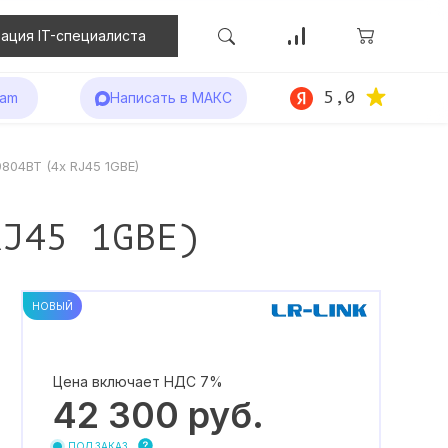
ация IT-специалиста
5,0
ram
Написать в МАКС
804BT (4x RJ45 1GBE)
RJ45 1GBE)
НОВЫЙ
Цена включает НДС 7%
42 300
руб.
ПОД ЗАКАЗ