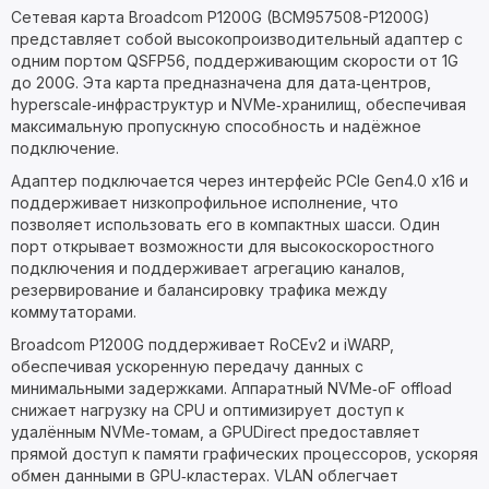
Сетевая карта Broadcom P1200G (BCM957508-P1200G)
представляет собой высокопроизводительный адаптер с
одним портом QSFP56, поддерживающим скорости от 1G
до 200G. Эта карта предназначена для дата‑центров,
hyperscale‑инфраструктур и NVMe‑хранилищ, обеспечивая
максимальную пропускную способность и надёжное
подключение.
Адаптер подключается через интерфейс PCIe Gen4.0 x16 и
поддерживает низкопрофильное исполнение, что
позволяет использовать его в компактных шасси. Один
порт открывает возможности для высокоскоростного
подключения и поддерживает агрегацию каналов,
резервирование и балансировку трафика между
коммутаторами.
Broadcom P1200G поддерживает RoCEv2 и iWARP,
обеспечивая ускоренную передачу данных с
минимальными задержками. Аппаратный NVMe‑oF offload
снижает нагрузку на CPU и оптимизирует доступ к
удалённым NVMe‑томам, а GPUDirect предоставляет
прямой доступ к памяти графических процессоров, ускоряя
обмен данными в GPU‑кластерах. VLAN облегчает