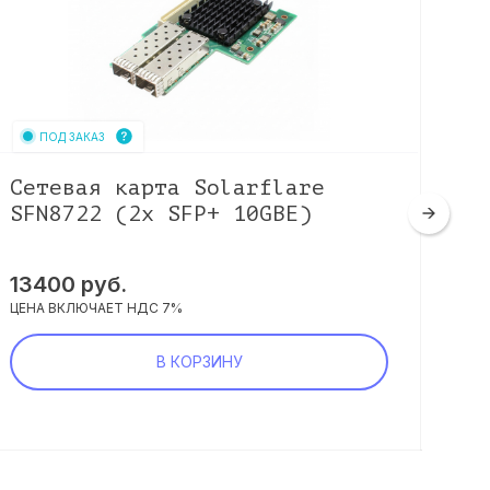
ПОД ЗАКАЗ
Сетевая карта Solarflare
Се
SFN8722 (2x SFP+ 10GBE)
MC
25
13400
руб.
26
ЦЕНА ВКЛЮЧАЕТ НДС 7%
ЦЕНА
В КОРЗИНУ