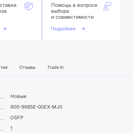
оставки
Помощь в вопросе
оза
выбора
и совместимости
Подробнее
нтия
Отзывы
Trade In
Новые
900-9X85E-00EX-MJ0
OSFP
1