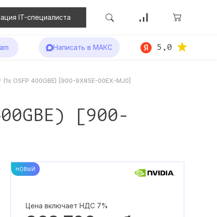
ация IT-специалиста
5,0
ram
Написать в МАКС
P (1x OSFP 400GBE) [900-9X85E-00EX-MJ0]
400GBE) [900-
НОВЫЙ
Цена включает НДС 7%