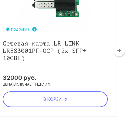
ПОД ЗАКАЗ
Сетевая карта LR-LINK
Се
LRES3001PF-OCP (2x SFP+
MC
10GBE)
25
32000
руб.
25
ЦЕНА ВКЛЮЧАЕТ НДС 7%
ЦЕНА
В КОРЗИНУ