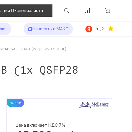
ация IT-специалиста
5,0
ram
Написать в МАКС
631435AE-GDAB (1x QSFP28 50GBE)
AB (1x QSFP28
НОВЫЙ
Цена включает НДС 7%