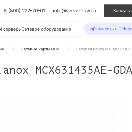
8 (800) 222-70-01
info@serverflow.ru
Консульт
Написать в Teleg
AI серверы
Сетевое оборудование
ие
Сетевые карты OCP
Сетевая карта Mellanox MCX
lanox MCX631435AE-GD