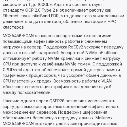
скорости от 1 до 100GbE. Адаптер соответствует
стандарту OCP 2.0 Type 2 и обеспечивает работу как
Ethernet, так и InfiniBand EDR, что делает его универсальным
решением для дата центров, облачных платформ и HPC
кластеров.
MCX545B-ECAN оснащена аппаратными технологиями,
повышающими эффективность работы и снижением
нагрузку на сервер. Поддержка RoCEv2 ускоряет передачу
данных с низкой задержкой. Аппаратный NVMe oF offload
оптимизирует работу NVMe хранилищ и снижает нагрузку
CPU при доступе к удалённым NVMe томам. С поддержкой
GPUDirect адаптер обеспечивает прямой доступ к памяти
графических процессоров, что ускоряет обмен данными в
GPU кластерных средах. Возможность работы с VLAN
облегчает сегментацию трафика и разделение служб
между пользователями.
Наличие одного порта QSFP28 позволяет использовать
карту для высокоскоростных соединений и эффективного
межсоединения серверов. Поддержка шифрования
обеспечивает безопасную передачу данных. Mellanox
MCX545B-ECAN подходит для высокопроизводительных