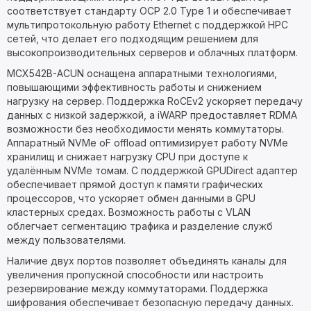
соответствует стандарту OCP 2.0 Type 1 и обеспечивает
мультипротокольную работу Ethernet с поддержкой HPC
сетей, что делает его подходящим решением для
высокопроизводительных серверов и облачных платформ.
MCX542B-ACUN оснащена аппаратными технологиями,
повышающими эффективность работы и снижением
нагрузку на сервер. Поддержка RoCEv2 ускоряет передачу
данных с низкой задержкой, а iWARP предоставляет RDMA
возможности без необходимости менять коммутаторы.
Аппаратный NVMe oF offload оптимизирует работу NVMe
хранилищ и снижает нагрузку CPU при доступе к
удалённым NVMe томам. С поддержкой GPUDirect адаптер
обеспечивает прямой доступ к памяти графических
процессоров, что ускоряет обмен данными в GPU
кластерных средах. Возможность работы с VLAN
облегчает сегментацию трафика и разделение служб
между пользователями.
Наличие двух портов позволяет объединять каналы для
увеличения пропускной способности или настроить
резервирование между коммутаторами. Поддержка
шифрования обеспечивает безопасную передачу данных.