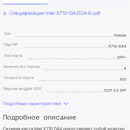
Спецификация Intel X710-DA2(DA4).pdf
Тип
Новые
Парт.№
X710-DA4
Тип порта
SFP+
Количество портов
4
Скорость порта
10G
Версия модуля OCP
OCP 3.0 SFF
Подробные характеристики
Подробное описание
Сетевая карта Intel X710 DA4 представляет собой адаптер