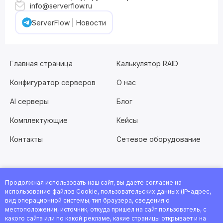
info@serverflow.ru
ServerFlow | Новости
Главная страница
Калькулятор RAID
Конфигуратор серверов
О нас
AI серверы
Блог
Комплектующие
Кейсы
Контакты
Сетевое оборудование
Продолжная использовать наш сайт, вы даете согласие на
Хотите работать с нами?
Заполните анкету
или
использование файлов Cookie, пользовательских данных (IP-адрес,
посмотрите все вакансии
вид операционной системы, тип браузера, сведения о
местоположении, источник, откуда пришел на сайт пользователь, с
© 2026 Интернет-магазин ServerFlow. Все права защищены.
какого сайта или по какой рекламе, какие страницы открывает и на