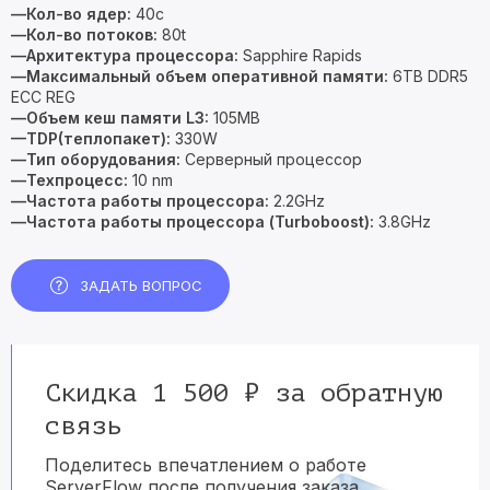
—Кол-во ядер:
40c
—Кол-во потоков:
80t
—Архитектура процессора:
Sapphire Rapids
—Максимальный объем оперативной памяти:
6TB DDR5
ECC REG
—Объем кеш памяти L3:
105MB
—TDP(теплопакет):
330W
—Тип оборудования:
Серверный процессор
—Техпроцесс:
10 nm
—Частота работы процессора:
2.2GHz
—Частота работы процессора (Turboboost):
3.8GHz
ЗАДАТЬ ВОПРОС
Скидка 1 500 ₽ за обратную
связь
Поделитесь впечатлением о работе
ServerFlow после получения заказа.