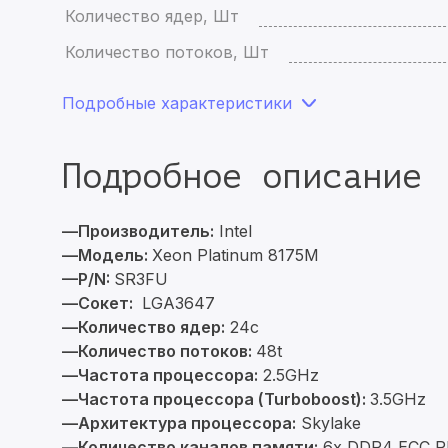
Количество ядер, Шт
Количество потоков, Шт
Подробные характеристики
Подробное описание
—Производитель:
Intel
—Модель:
Xeon Platinum 8175M
—P/N:
SR3FU
—Сокет:
LGA3647
—Количество ядер:
24c
—Количество потоков:
48t
—Частота процессора:
2.5GHz
—Частота процессора (Turboboost):
3.5GHz
—Архитектура процессора:
Skylake
—Количество каналов памяти:
6x DDR4 ECC R