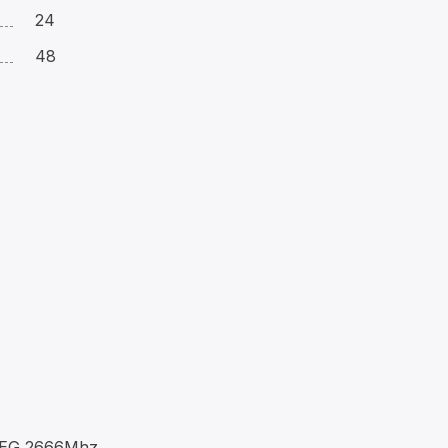
24
48
EG 2666Mhz