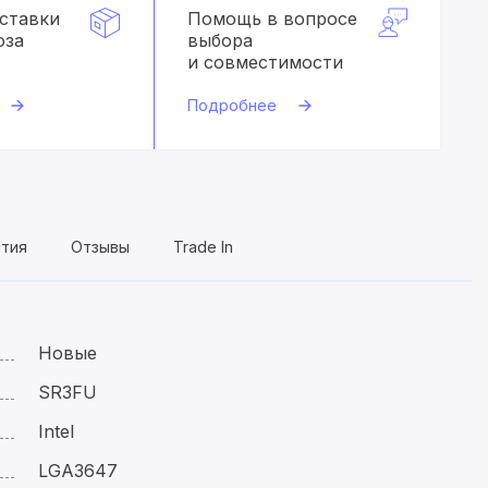
оставки
Помощь в вопросе
оза
выбора
и совместимости
Подробнее
нтия
Отзывы
Trade In
Новые
SR3FU
Intel
LGA3647