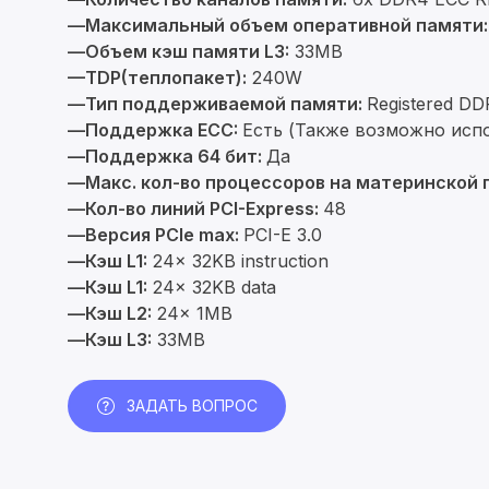
—Максимальный объем оперативной памяти:
—Объем кэш памяти L3:
33MB
—TDP(теплопакет):
240W
—Тип поддерживаемой памяти:
Registered D
—Поддержка ECC:
Есть (Также возможно исп
—Поддержка 64 бит:
Да
—Макс. кол-во процессоров на материнской 
—Кол-во линий PCI-Express:
48
—Версия PCIe max:
PCI-E 3.0
—Кэш L1:
24x 32KB instruction
—Кэш L1:
24x 32KB data
—Кэш L2:
24x 1MB
—Кэш L3:
33MB
ЗАДАТЬ ВОПРОС