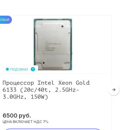
ОВЫЙ
Б/У
ПОД ЗАКАЗ
Процессор Intel Xeon Gold
Пр
6133 (20c/40t, 2.5GHz-
(3
3.0GHz, 150W)
18
6500
руб.
13
ЦЕНА ВКЛЮЧАЕТ НДС 7%
ЦЕНА