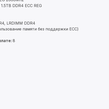
1.5TB DDR4 ECC REG
DR4, LRDIMM DDR4
ользование памяти без поддержки ECC)
плате:
8