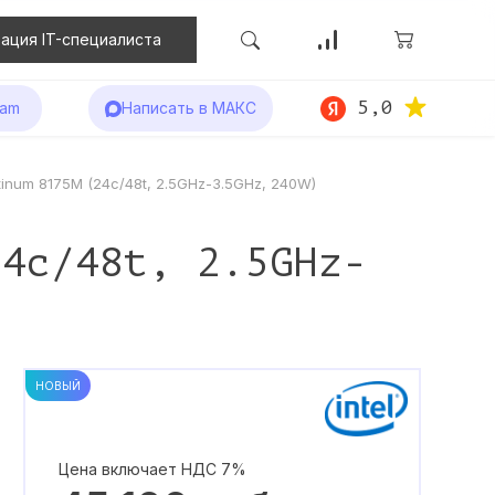
ация IT-специалиста
5,0
ram
Написать в МАКС
tinum 8175M (24c/48t, 2.5GHz-3.5GHz, 240W)
24c/48t, 2.5GHz-
НОВЫЙ
Цена включает НДС 7%