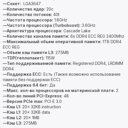
—Сокет:
LGA3647
—Количество ядер:
20c
—Количество потоков:
40t
—Частота процессора:
1.8GHz
—Частота процессора (Turboboost):
3.6GHz
—Архитектура процессора:
Cascade Lake
—Количество каналов памяти:
6x DDR4 ECC REG 2400Mhz
—Максимальный объем оперативной памяти:
1TB DDR4
ECC REG
—Объем кэш памяти L3:
27.5MB
—TDP(теплопакет):
115W
—Тип поддерживаемой памяти:
Registered DDR4, LRDIMM
DDR4
—Поддержка ECC:
Есть (Также возможно использование
памяти без поддержки ECC)
—Поддержка 64 бит:
Да
—Макс. кол-во процессоров на материнской плате:
2
—Кол-во линий PCI-Express:
48
—Версия PCIe max:
PCI-E 3.0
—Кэш L1:
20x 32KB instruction
—Кэш L1:
20x 32KB data
—Кэш L2:
20x 1MB
—Кэш L3:
27.5MB