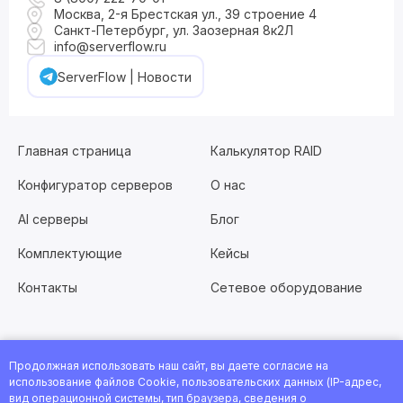
Москва, 2-я Брестская ул., 39 строение 4
Санкт-Петербург, ул. Заозерная 8к2Л
info@serverflow.ru
ServerFlow | Новости
Главная страница
Калькулятор RAID
Конфигуратор серверов
О нас
AI серверы
Блог
Комплектующие
Кейсы
Контакты
Сетевое оборудование
Продолжная использовать наш сайт, вы даете согласие на
Хотите работать с нами?
Заполните анкету
или
использование файлов Cookie, пользовательских данных (IP-адрес,
посмотрите все вакансии
вид операционной системы, тип браузера, сведения о