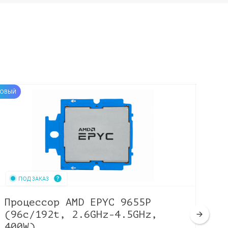
ОВЫЙ
НОВЫЙ
ПОД ЗАКАЗ
Процессор AMD EPYC 9655P
Пр
(96c/192t, 2.6GHz-4.5GHz,
(1
400W)