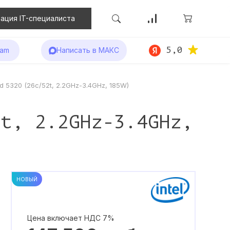
ация IT-специалиста
5,0
ram
Написать в МАКС
d 5320 (26c/52t, 2.2GHz-3.4GHz, 185W)
2t, 2.2GHz-3.4GHz,
НОВЫЙ
Цена включает НДС 7%