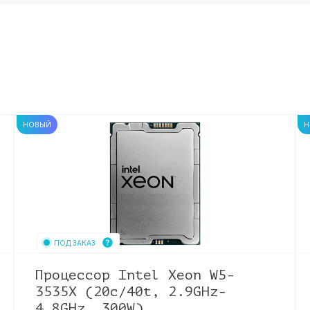
НОВЫЙ
Н
ПОД ЗАКАЗ
Процессор Intel Xeon W5-
3535X (20c/40t, 2.9GHz-
4.8GHz, 300W)