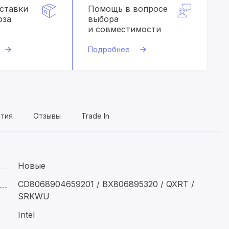
оставки
Помощь в вопросе
оза
выбора
и совместимости
Подробнее
нтия
Отзывы
Trade In
Новые
CD8068904659201 / BX806895320 / QXRT /
SRKWU
Intel