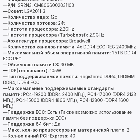
—P/N:
SR2N3, CM8066002031103
—Сокет:
LGA2011-3
—Количество ядер:
12c
—Количество потоков:
24t
—Частота процессора:
2.2GHz
—Частота процессора (Turboboost):
2.9GHz
—Архитектура процессора:
Broadwell
—Количество каналов памяти:
4x DDR4 ECC REG 2400Mhz
—Максимальный объем оперативной памяти:
1.5TB DDR4
ECC REG
—Объем кэш памяти L3:
30 MB
—TDP(теплопакет):
105W
—Тип поддерживаемой памяти:
Registered DDR4, LRDIMM
DDR4, DDR4 ECC
—Максимальные поддерживаемые стандарты
памяти:
PC4-19200 (DDR4 2400 МГц), PC4-17000 (DDR4 2133
МГц), PC4-15000 (DDR4 1866 МГц), PC4-12800 (DDR4 1600
МГц)
—Поддержка ECC:
Есть (Также возможно использование
памяти без поддержки ECC)
—Поддержка 64 бит:
Да
—Макс. кол-во процессоров на материнской плате:
2
—Кол-во линий PCI-Express:
40