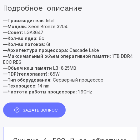
Подробное описание
—Производитель:
Intel
—Модель:
Xeon Bronze 3204
—Сокет:
LGA3647
—Кол-во ядер:
6c
—Кол-во потоков:
6t
—Архитектура процессора:
Cascade
Lake
—Максимальный объем оперативной памяти:
1TB DDR4
ECC REG
—Объем кеш памяти L3:
8.25MB
—TDP(теплопакет):
85W
—Тип оборудования:
Серверный процессор
—Техпроцесс:
14 nm
—Частота работы процессора:
1.9GHz
ЗАДАТЬ ВОПРОС