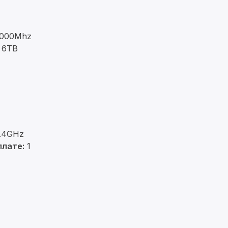
6000Mhz
:
6TB
.4GHz
плате:
1