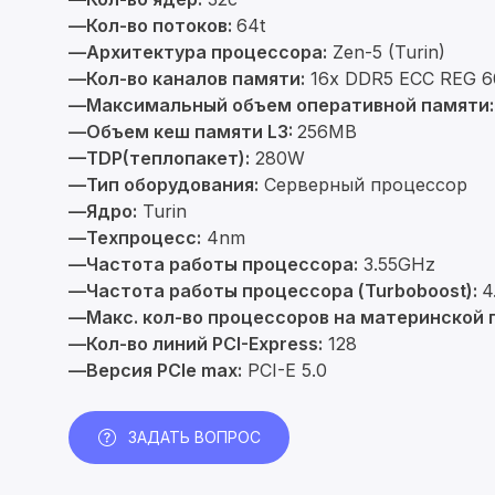
—Кол-во потоков:
64t
—Архитектура процессора:
Zen-5 (Turin)
—Кол-во каналов памяти:
16x DDR5 ECC REG 
—Максимальный объем оперативной памяти
—Объем кеш памяти L3:
256MB
—TDP(теплопакет):
280W
—Тип оборудования:
Серверный процессор
—Ядро:
Turin
—Техпроцесс:
4nm
—Частота работы процессора:
3.55GHz
—Частота работы процессора (Turboboost):
4
—Макс. кол-во процессоров на материнской 
—Кол-во линий PCI-Express:
128
—Версия PCIe max:
PCI-E 5.0
ЗАДАТЬ ВОПРОС