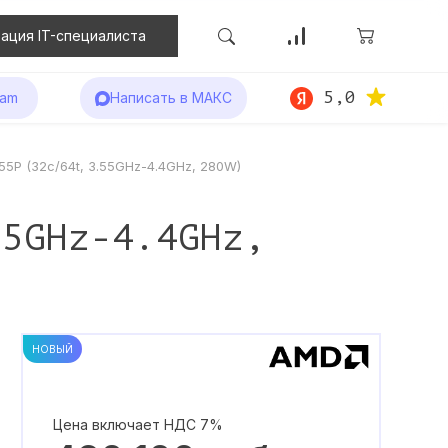
ация IT-специалиста
5,0
ram
Написать в МАКС
5P (32c/64t, 3.55GHz-4.4GHz, 280W)
55GHz-4.4GHz,
НОВЫЙ
Цена включает НДС 7%