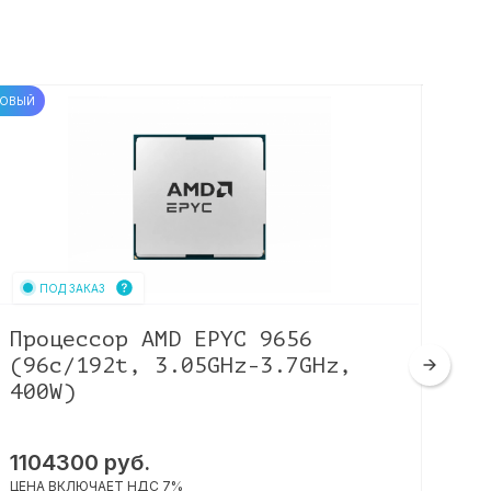
ОВЫЙ
НОВЫЙ
ПОД ЗАКАЗ
Процессор AMD EPYC 9656
Пр
(96c/192t, 3.05GHz-3.7GHz,
Pl
400W)
2.
1104300
руб.
27
ЦЕНА ВКЛЮЧАЕТ НДС 7%
ЦЕНА