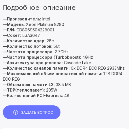
Подробное описание
—Производитель:
Intel
—Модель:
Xeon Platinum 8280
—P/N:
CD8069504228001
—Сокет:
LGA3647
—Количество ядер:
28c
—Количество потоков:
56t
—Частота процессора:
2.7GHz
—Частота процессора (Turboboost):
4GHz
—Архитектура процессора:
Cascade Lake
—Количество каналов памяти:
6x DDR4 ECC REG 2933Mhz
—Максимальный объем оперативной памяти:
1TB DDR4
ECC REG
—Объем кэш памяти L3:
38.5 MB
—TDP(теплопакет):
205W
—Кол-во линий PCI-Express:
48
ЗАДАТЬ ВОПРОС