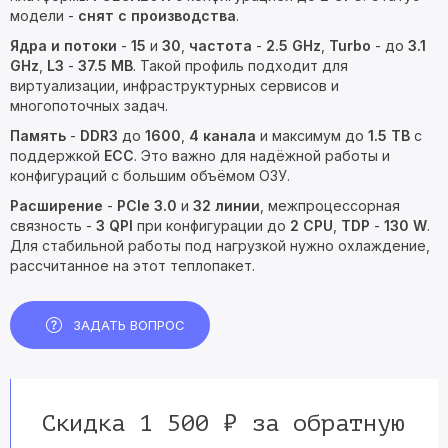
модели -
снят с производства
.
Ядра и потоки
-
15
и
30
,
частота
-
2.5 GHz
,
Turbo
- до
3.1
GHz
,
L3
-
37.5 MB
. Такой профиль подходит для
виртуализации, инфраструктурных сервисов и
многопоточных задач.
Память
-
DDR3
до
1600
,
4 канала
и максимум до
1.5 TB
с
поддержкой
ECC
. Это важно для надёжной работы и
конфигураций с большим объёмом ОЗУ.
Расширение
-
PCIe 3.0
и
32 линии
, межпроцессорная
связность -
3 QPI
при конфигурации до
2 CPU
,
TDP
-
130 W
.
Для стабильной работы под нагрузкой нужно охлаждение,
рассчитанное на этот теплопакет.
ЗАДАТЬ ВОПРОС
Скидка 1 500 ₽ за обратную