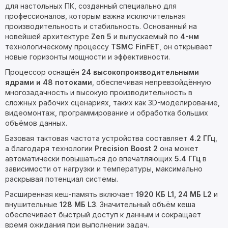
для настольных ПК, созданный специально для
профессионалов, которым важна исключительная
производительность и стабильность. Основанный на
новейшей архитектуре
Zen 5
и выпускаемый по
4-нм
технологическому процессу
TSMC FinFET
, он открывает
новые горизонты мощности и эффективности.
Процессор оснащён
24 высокопроизводительными
ядрами и 48 потоками
, обеспечивая непревзойдённую
многозадачность и высокую производительность в
сложных рабочих сценариях, таких как 3D-моделирование,
видеомонтаж, программирование и обработка больших
объёмов данных.
Базовая тактовая частота устройства составляет
4.2 ГГц
,
а благодаря технологии
Precision Boost 2
она может
автоматически повышаться до впечатляющих
5.4 ГГц
в
зависимости от нагрузки и температуры, максимально
раскрывая потенциал системы.
Расширенная кеш-память включает
1920 КБ L1, 24 МБ L2
и
внушительные
128 МБ L3
. Значительный объём кеша
обеспечивает быстрый доступ к данным и сокращает
время ожидания при выполнении задач.