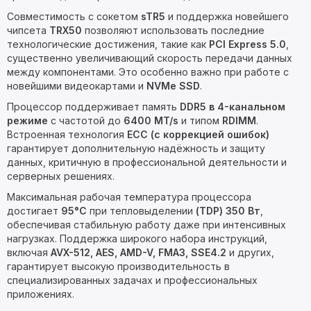
Совместимость с сокетом
sTR5
и поддержка новейшего
чипсета
TRX50
позволяют использовать последние
технологические достижения, такие как
PCI Express 5.0
,
существенно увеличивающий скорость передачи данных
между компонентами. Это особенно важно при работе с
новейшими видеокартами и
NVMe SSD
.
Процессор поддерживает память
DDR5 в 4-канальном
режиме
с частотой до
6400 MT/s
и типом
RDIMM
.
Встроенная технология
ECC (с коррекцией ошибок)
гарантирует дополнительную надёжность и защиту
данных, критичную в профессиональной деятельности и
серверных решениях.
Максимальная рабочая температура процессора
достигает
95°C
при тепловыделении
(TDP) 350 Вт
,
обеспечивая стабильную работу даже при интенсивных
нагрузках. Поддержка широкого набора инструкций,
включая
AVX-512, AES, AMD-V, FMA3, SSE4.2
и других,
гарантирует высокую производительность в
специализированных задачах и профессиональных
приложениях.