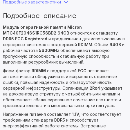
Подробные характеристики
Подробное описание
Модуль оперативной памяти Micron
MTC40F2046S1RC56BD2 64GB
относится к стандарту
DDR5 ECC Registered
и предназначен для использования в
серверных системах с поддержкой
RDIMM
. Объём
64GB
и
рабочая частота
5600MHz
обеспечивают высокую
пропускную способность и стабильную работу при
выполнении ресурсоёмких вычислений.
Форм-фактор
RDIMM
с поддержкой
ECC
позволяет
автоматически обнаруживать и исправлять одиночные
ошибки, повышая надёжность и отказоустойчивость
серверной инфраструктуры. Организация
2Rx4
указывает
на двухранговую структуру с четырёхбитными чипами и
обеспечивает сбалансированное сочетание плотности и
производительности в многоканальных архитектурах.
Напряжение питания составляет
1.1V
, что соответствует
требованиям стандарта DDR5 и способствует
энергоэффективной работе системы. Встроенные