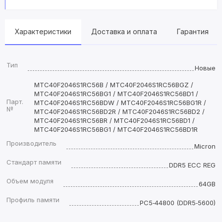
Характеристики
Доставка и оплата
Гарантия
Тип
Новые
MTC40F2046S1RC56B / MTC40F2046S1RC56BGZ /
MTC40F2046S1RC56BG1 / MTC40F2046S1RC56BD1 /
Парт.
MTC40F2046S1RC56BDW / MTC40F2046S1RC56BG1R /
№
MTC40F2046S1RC56BD2R / MTC40F2046S1RC56BD2 /
MTC40F2046S1RC56BR / MTC40F2046S1RC56BD1 /
MTC40F2046S1RC56BG1 / MTC40F2046S1RC56BD1R
Производитель
Micron
Стандарт памяти
DDR5 ECC REG
Объем модуля
64GB
Профиль памяти
PC5‑44800 (DDR5‑5600)