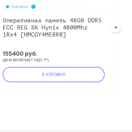
ПОД ЗАКАЗ
Оперативная память 48GB DDR5
Оп
ECC REG SK Hynix 4800Mhz
UD
1Rx4 [HMCGY4MEBRB]
[H
155400
руб.
89
ЦЕНА ВКЛЮЧАЕТ НДС 7%
ЦЕНА
В КОРЗИНУ