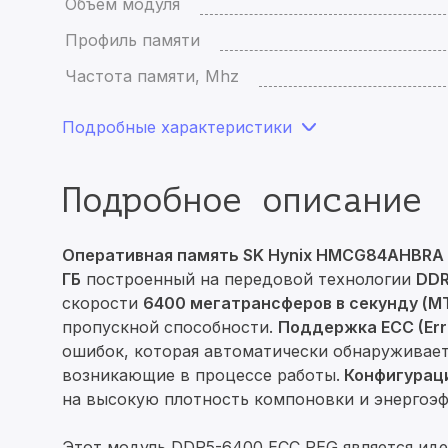
Объем модуля
Профиль памяти
Частота памяти, Mhz
Подробные характеристики
Подробное описание
Оперативная память SK Hynix HMCG84AHBRA
ГБ
построенный на передовой технологии
DD
скорости
6400 мегатрансферов в секунду (MT
пропускной способности.
Поддержка ECC (Erro
ошибок, которая автоматически обнаруживает
возникающие в процессе работы.
Конфигураци
на высокую плотность компоновки и энергоэф
Этот модуль DDR5-6400 ECC REG является ид