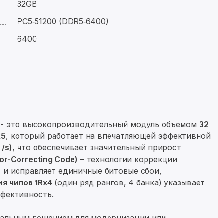
32GB
PC5‑51200 (DDR5‑6400)
6400
- это высокопроизводительный модуль объемом
32
R5
, который работает на впечатляющей эффективной
/s)
, что обеспечивает значительный прирост
r-Correcting Code)
– технологии коррекции
 и исправляет единичные битовые сбои,
я чипов 1Rx4
(один ряд рангов, 4 банка) указывает
фективность.
еальным решением для модернизации или