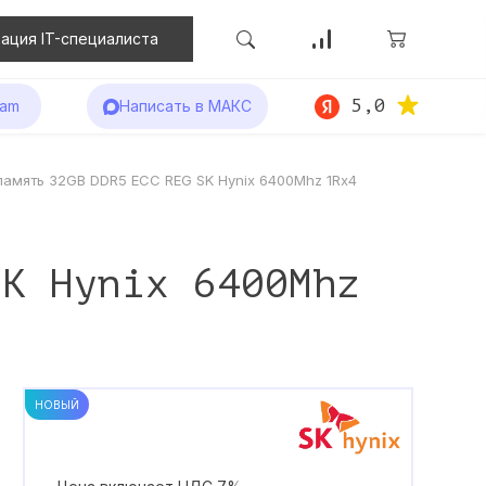
ация IT-специалиста
5,0
ram
Написать в МАКС
память 32GB DDR5 ECC REG SK Hynix 6400Mhz 1Rx4
SK Hynix 6400Mhz
НОВЫЙ