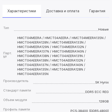
Характеристики
Доставка и оплата
Гарантия
Тип
Новые
HMCT04MEERA / HMCT04AEERA / HMCT04MEERA135N /
HMCT04AEERA128N / HMCT04MEERA133N /
HMCT04MEERA129N / HMCT04MEERA132N /
HMCT04MEERA137N / HMCT04MEERA140N /
Парт.
HMCT04MEERA138N / HMCT04AEERA131N /
№
HMCT04AEERA138N / HMCT04AEERA132N /
HMCT04AEERA137N / HMCT04AEERA140N /
HMCT04AEERA135N / HMCT04AEERA128N /
HMCT04AEERA135N
Производитель
SK Hynix
Стандарт памяти
DDR5 ECC REG
Объем модуля
128GB
Профиль памяти
PC5‑38400 (DDR5‑4800)