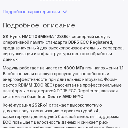
Подробные характеристики
Подробное описание
SK Hynix HMCT04MEERA 128GB
- серверный модуль
оперативной памяти стандарта
DDR5 ECC Registered
,
предназначенный для высокопроизводительных серверов,
виртуализации и инфраструктуры центров обработки
данных.
Модуль работает на частоте
4800 МГц
при напряжении
1.1
В
, обеспечивая высокую пропускную способность и
энергоэффективность при длительных нагрузках. Форм-
фактор
RDIMM (ECC REG)
рассчитан на профессиональные
платформы с поддержкой DDR5 ECC Registered, включая
системы на базе
Intel Xeon
и
AMD EPYC
.
Конфигурация
2S2Rx4
отражает высокоплотную
двухранговую организацию с архитектурой
x4
,
характерную для модулей большой ёмкости. Поддержка
ECC
повышает целостность данных и снижает риск
критических ошибок при виртуализации, работе с базами