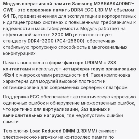
Модуль оперативной памяти Samsung M386A8K40DM2-
CWE
- это
серверная память DDR4 ECC LRDIMM
объёмом
64 ГБ
, предназначенная для эксплуатации в корпоративных
и датацентровых системах с повышенными требованиями к
надёжности и масштабируемости. Модуль работает на
эффективной частоте
3200 МГц
и соответствует
стандарту
DDR4-3200 (PC4-25600)
, обеспечивая
стабильную пропускную способность в многоканальных
конфигурациях.
Память выполнена в
форм-факторе LRDIMM
с
288
контактами
и использует
четырёхранговую организацию
4Rx4
с микросхемами разрядности
x4
. Такая компоновка
характерна для модулей высокой плотности и
оптимизирована для современных серверных платформ.
Поддержка
ECC
обеспечивает автоматическую коррекцию
одиночных ошибок и обнаружение множественных ошибок,
что критично для
виртуализации
,
баз данных
и
вычислительных нагрузок
, где недопустимы ошибки
памяти.
Технология
Load Reduced DIMM (LRDIMM)
снижает
электрическую нагрузку на контроллер памяти по