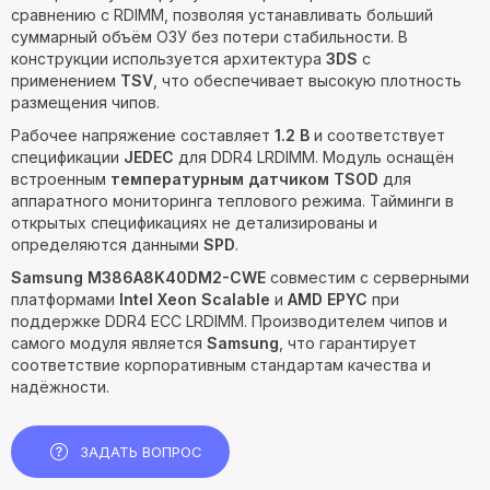
сравнению с RDIMM, позволяя устанавливать больший
суммарный объём ОЗУ без потери стабильности. В
конструкции используется архитектура
3DS
с
применением
TSV
, что обеспечивает высокую плотность
размещения чипов.
Рабочее напряжение составляет
1.2 В
и соответствует
спецификации
JEDEC
для DDR4 LRDIMM. Модуль оснащён
встроенным
температурным датчиком TSOD
для
аппаратного мониторинга теплового режима. Тайминги в
открытых спецификациях не детализированы и
определяются данными
SPD
.
Samsung M386A8K40DM2-CWE
совместим с серверными
платформами
Intel Xeon Scalable
и
AMD EPYC
при
поддержке DDR4 ECC LRDIMM. Производителем чипов и
самого модуля является
Samsung
, что гарантирует
соответствие корпоративным стандартам качества и
надёжности.
ЗАДАТЬ ВОПРОС